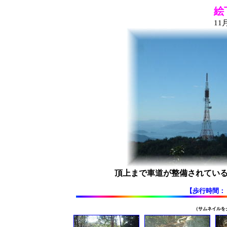
絵
11
頂上まで車道が整備されてい
【歩行時間
（サムネイルを