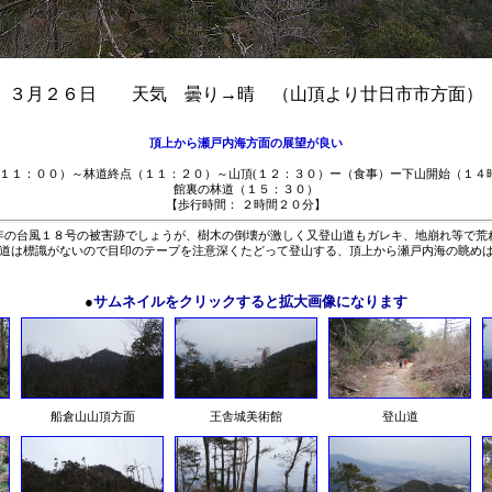
３月２６日 天気 曇り→晴 （山頂より廿日市市方面）
頂上から瀬戸内海方面の展望が良い
(１１：００）～林道終点（１１：２０）～山頂(１２：３０）ー（食事）ー下山開始（１４
館裏の林道（１５：３０）
【歩行時間： ２時間２０分】
の台風１８号の被害跡でしょうが、樹木の倒壊が激しく又登山道もガレキ、地崩れ等で荒
道は標識がないので目印のテープを注意深くたどって登山する、頂上から瀬戸内海の眺め
●
サムネイルをクリックすると拡大画像になります
船倉山山頂方面
王舎城美術館
登山道