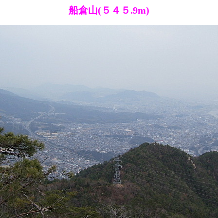
船倉山(５４５.9m)