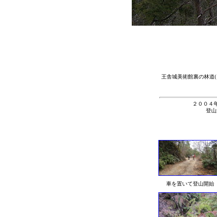
王舎城美術館裏の林道
２００４年
登山
車を置いて登山開始