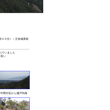
時４０分）～王舎城美術
れていました
は良い
中間付近から瀬戸内海