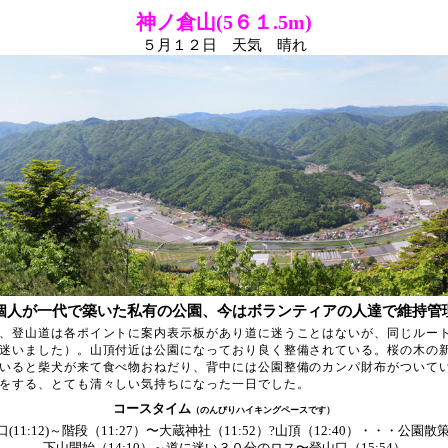
神ノ倉山(5６１.5m)
５月１２日 天気 晴れ
個人が一代で築いた私有の公園、今はボランティアの人達で維持管
、登山道は各ポイントに案内表示板があり道に迷うことはないが、同じルー
迷いました）。山頂付近は公園になっており良く整備されている。桜の木の
いると柴犬が来て食べ物おねだり、背中には公園整備のカンパ財布がついて
をする、とても清々しい気持ちになった一日でした。
コースタイム
（のんびりハイキングペースです）
口(11:12)～階段（11:27）〜大蔵神社（11:52）?山頂（12:40）・・・
下山開始（14:10）～道に迷い３０分のロス〜登山口（15:54）