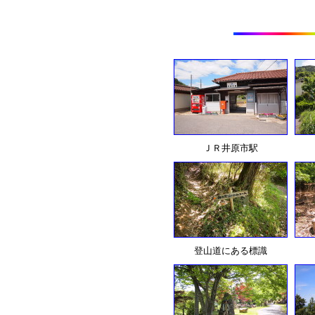
ＪＲ井原市駅
登山道にある標識