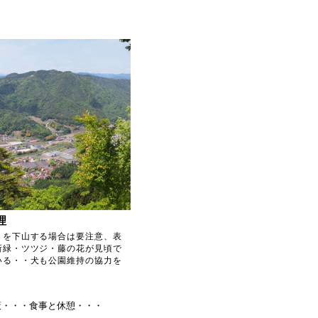
理
トを下山する場合は要注意、表
新緑・ツツジ・藤の花が見頃で
いる・・犬も公園維持の協力を
公園散策・・・食事と休憩・・・