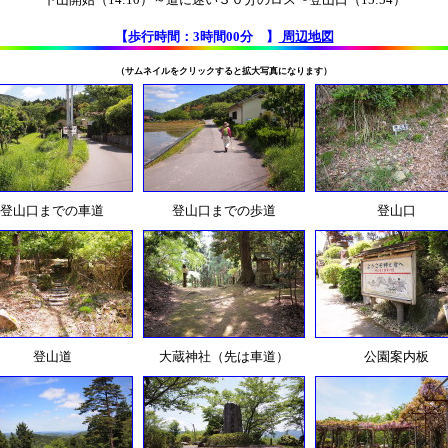
【歩行時間：3時間00分 】
周辺地図
（サムネイルをクリックすると拡大写真になります）
登山口までの車道
登山口までの歩道
登山口
登山道
大蔵神社（先は車道）
公園案内板