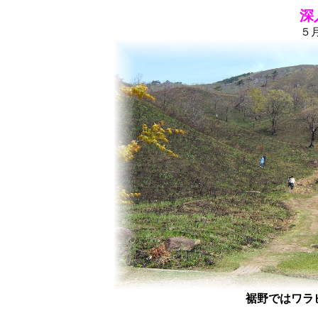
深入
５
裾野ではワラ