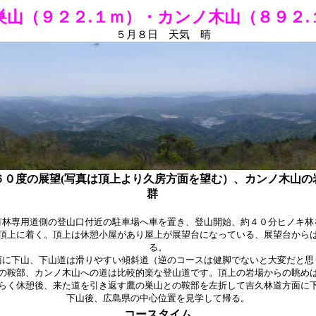
巣山（９２２.１ｍ）・カンノ木山（８９２.
５月８日 天気 晴
６０度の展望(写真は頂上より久房方面を望む）、カンノ木山の
群
有林専用道側の登山口付近の駐車場へ車を置き、登山開始、約４０分ヒノキ林
頂上に着く。頂上は休憩小屋があり屋上が展望台になっている、展望台から
る。
面に下山、下山道は滑りやすい傾斜道（逆のコースは健脚でないと大変だと思
の鞍部、カンノ木山への道は比較的楽な登山道です。頂上の岩場からの眺め
らく休憩後、来た道を引き返す鷹の巣山との鞍部を左折して吉久林道方面に
下山後、広島県の中心位置を見学して帰る。
コースタイム