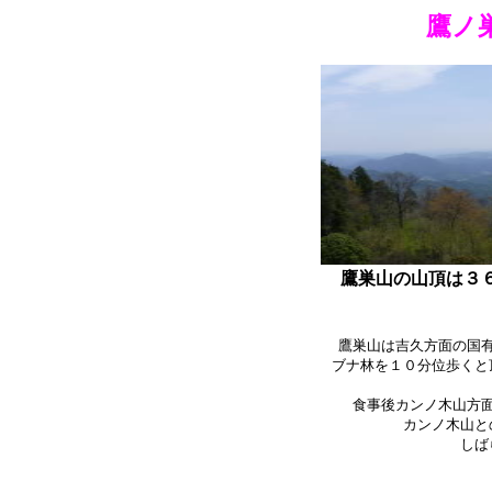
鷹ノ
鷹巣山の山頂は３
鷹巣山は吉久方面の国
ブナ林を１０分位歩くと
食事後カンノ木山方
カンノ木山と
しば