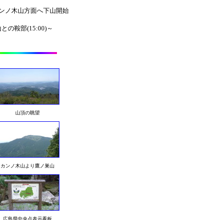
・カンノ木山方面へ下山開始
の鞍部(15:00)～
山頂の眺望
カンノ木山より鷹ノ巣山
広島県中央点表示看板