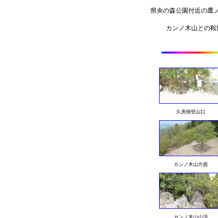
県央の森公園付近の鷹ノ巣
カンノ木山との鞍部（
久房側登山口
カンノ木山方面
カンノ木山山頂