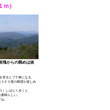
１ｍ）
岩塊からの眺めは抜
を登るとブナ林になる、
は３６０度の眺望が楽しめ
う）しばらく歩くと、
は素晴らしい。
下山。