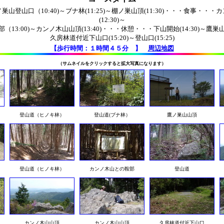
山登山口（10:40)～ブナ林(11:25)～棚ノ巣山頂(11:30)・・・食事・・
(12:30)～
13:00)～カンノ木山山頂(13:40)・・・休憩・・・下山開始(14:30)～鷹巣山と
久房林道付近下山口(15:20)～登山口(15:25)
【歩行時間：１時間４５分 】
周辺地図
（サムネイルをクリックすると拡大写真になります）
登山道（ヒノキ林）
登山道(ブナ林）
鷹ノ巣山山頂
登山道（ヒノキ林）
カンノ木山との鞍部
登山道
カンノ木山山頂
カンノ木山山頂
久房林道付近下山口