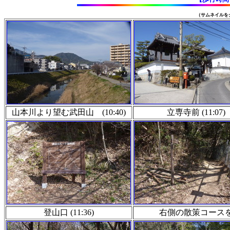
（サムネイルを
山本川より望む武田山 (10:40)
立専寺前 (11:07)
登山口 (11:36)
右側の散策コース