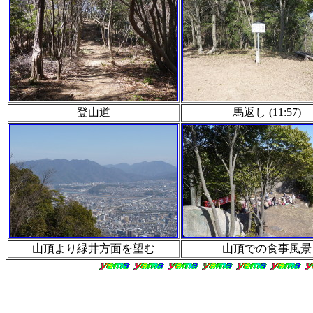
登山道
馬返し (11:57)
山頂より緑井方面を望む
山頂での食事風景