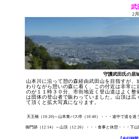
武田
2
守護武田氏の居
山本川に沿って憩の森経由武田山を目指すが、
わりながら憩いの森に着く、この付近は非常に
のが１１時３０分、市街地近く登山道はよく整
は団体の登山者で賑わっていました。山頂は広
て頂くと拡大写真になります。
天王橋（10:20)～山本東バス停（10:40）・・・途中で道を迷う
御門跡（12:14）～山頂（12:26）・・・食事と休憩・・・下山開
【歩行時間