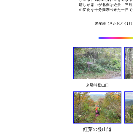
晴しが悪いが北側は絶景、三瓶
の変化を十分満喫出来た一日で
来尾峠（きたおとうげ
来尾峠登山口
紅葉の登山道