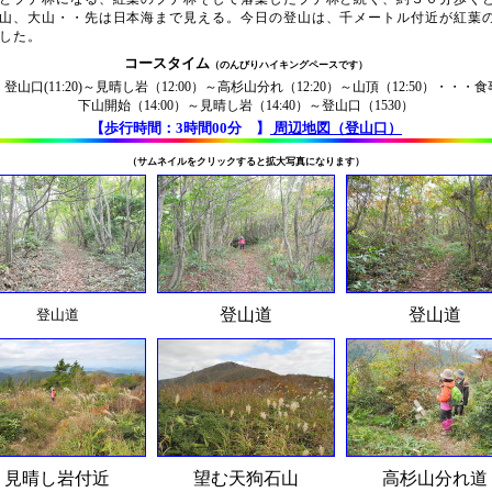
山、大山・・先は日本海まで見える。今日の登山は、千メートル付近が紅葉
した。
コースタイム
（のんびりハイキングペースです）
）登山口
(11:20)～見晴し岩（12:00）～高杉山分れ（12:20）～山頂（12:50）・・
下山開始（14:00）～見晴し岩（14:40）～登山口（1530）
【歩行時間：3時間00分 】
周辺地図（登山口）
（サムネイルをクリックすると拡大写真になります）
登山道
登山道
登山道
見晴し岩付近
望む天狗石山
高杉山分れ道