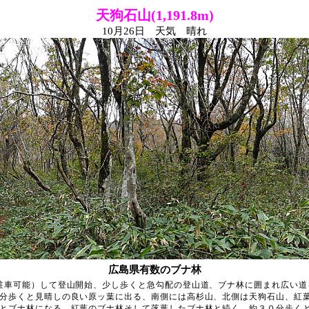
天狗石山(1,191.8m)
10月26日 天気 晴れ
広島県有数のブナ林
駐車可能）して登山開始、少し歩くと急勾配の登山道、ブナ林に囲まれ広い道
分歩くと見晴しの良い原ッ葉に出る、南側には高杉山、北側は天狗石山、紅
とブナ林になる、紅葉のブナ林そして落葉したブナ林と続く、約３０分歩く