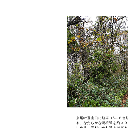
来尾峠登山口に駐車（5～６台
る、なだらかな尾根道を約３０
しめる。高杉山分れ道を過ぎる