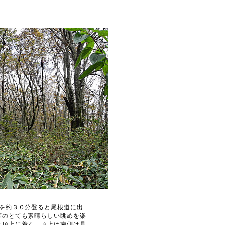
を約３０分登ると尾根道に出
葉のとても素晴らしい眺めを楽
と頂上に着く。頂上は南側は見