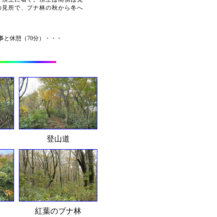
の見所で、ブナ林の秋から冬へ
・食事と休憩（70分）・・・
登山道
紅葉のブナ林