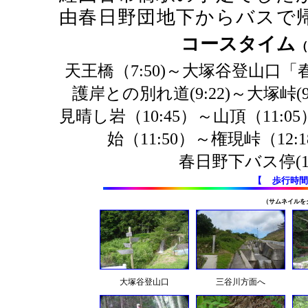
由春日野団地下からバスで
コースタイム
（
天王橋（7:50)～大塚谷登山口
護岸との別れ道(9:22)～大塚峠(9
見晴し岩（10:45）～山頂（11
始（11:50）～権現峠（12
春日野下バス停(1
【
歩行時間
（サムネイルを
大塚谷登山口
三谷川方面へ