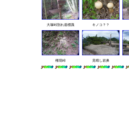
大塚峠別れ道標識
キノコ？？
権現峠
見晴し岩鼻