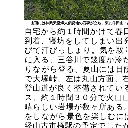
山頂には神武天皇烽火伝説地の石碑が立ち、東に牛田山・
自宅から約１時間かけて春
到着、寝坊をしてしまい出
びて汗びっしょり。気を取
に入る、三谷川で幾度か冷
りながら登る、夏山には日
で大塚峠、左は丸山方面、
登山道が良く整備されてい
ス。約１時間３０分で火山
晴らしい岩場が数ヶ所ある
をしながら景色を楽しむに
経由古市橋駅の予定でした