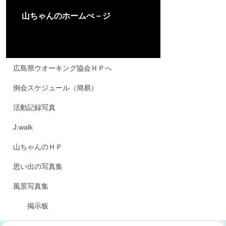
山ちゃんのホームぺ－ジ
広島県ウオーキング協会ＨＰへ
例会スケジュール（簡易）
活動記録写真
J.walk
山ちゃんのＨＰ
思い出の写真集
風景写真集
掲示板